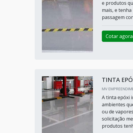
e produtos quí
mais, e tenha
passagem con
Cotar agora
TINTA EPÓ
MV EMPREENDIME
A tinta epóxi 
ambientes que
ou de vapores
solicitação m
produtos tenh