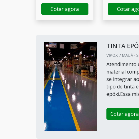
Cotar agora
Cotar ag
TINTA EPÓ
VIPOXI / MAUÁ - 
Atendimento e
material comp
se integrar a
tipo de tinta
epóxi.Essa mis
Cotar agora