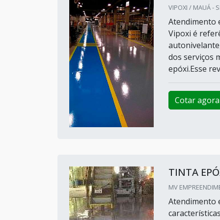
VIPOXI / MAUÁ - 
Atendimento e
Vipoxi é refe
autonivelante
dos serviços m
epóxi.Esse reve
Cotar agora
TINTA EPÓ
MV EMPREENDIME
Atendimento e
característica