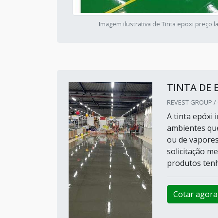
Imagem ilustrativa de Tinta epoxi preço l
TINTA DE 
REVEST GROUP /
A tinta epóxi 
ambientes que
ou de vapores
solicitação m
produtos tenh
Cotar agora