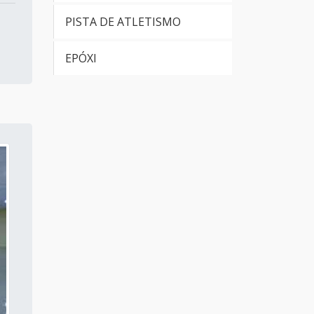
PISTA DE ATLETISMO
Tinta epoxi autonivelante
preço
EPÓXI
Tinta epoxi para chão
Preço de tinta epoxi para
piso
Tinta para piso epoxi preço
Tinta epoxi para piso
industrial
Preço da tinta epoxi para
piso