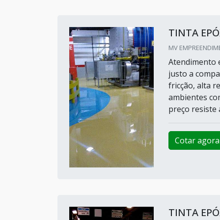
TINTA EPÓ
MV EMPREENDIME
Atendimento e
justo a compa
fricção, alta 
ambientes com
preço resiste 
Cotar agora
TINTA EPÓ