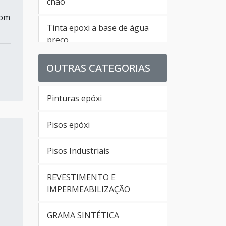
chão
s
com
Tinta epoxi a base de água
preço
Preço tinta epoxi para piso
OUTRAS CATEGORIAS
Resina epoxi para piso de
Pinturas epóxi
concreto
Pisos epóxi
Tinta epoxi para azulejo
preço
Pisos Industriais
Tinta epoxi piscina
REVESTIMENTO E
IMPERMEABILIZAÇÃO
Tinta para pintar concreto
GRAMA SINTÉTICA
Valor da tinta epóxi