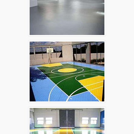
Aplicação de epóxi no piso Sorocaba
Autonivelante epóxi
Autonivelante epóxi Campinas
Autonivelante epóxi Guarulhos
Autonivelante epóxi Osasco
Autonivelante epóxi Ribeirão Preto
Autonivelante epóxi Santo André
Autonivelante epóxi São Bernardo do Campo
Autonivelante epóxi São José dos Campos