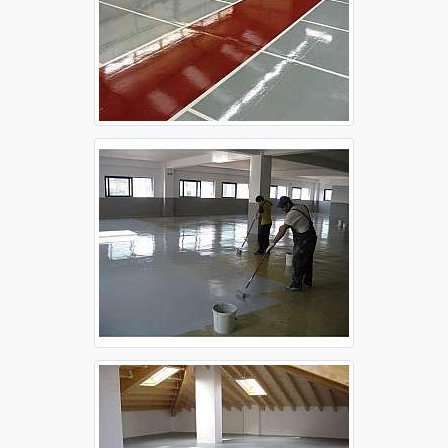
Aplicação de epóxi no piso
Aplicação de epóxi no piso Campinas
Aplicação de epóxi no piso Guarulhos
Aplicação de epóxi no piso Osasco
Aplicação de epóxi no piso Ribeirão Preto
Aplicação de epóxi no piso Santo André
Aplicação de epóxi no piso São Bernardo do
Campo
Aplicação de epóxi no piso São José dos
Campos