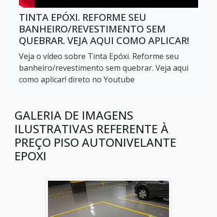
Piso epoxi cozinha industrial sp
TINTA EPÓXI. REFORME SEU
BANHEIRO/REVESTIMENTO SEM
Piso industrial epoxi sp
QUEBRAR. VEJA AQUI COMO APLICAR!
Veja o vídeo sobre Tinta Epóxi. Reforme seu
Pisos epoxi
banheiro/revestimento sem quebrar. Veja aqui
como aplicar! direto no Youtube
Pisos industriais epoxi
Comprar piso epoxi antiderrapante
GALERIA DE IMAGENS
ILUSTRATIVAS REFERENTE À
Preço do piso epoxi antiderrapante
PREÇO PISO AUTONIVELANTE
EPOXI
Piso epoxi antiderrapante sp
Aplicação de epóxi em concreto
Aplicação de epóxi em concreto Campinas