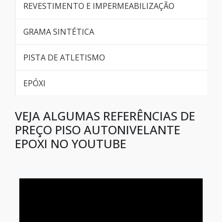
REVESTIMENTO E IMPERMEABILIZAÇÃO
Piso autonivelante uretanico
GRAMA SINTÉTICA
Comprar piso epóxi autonivelante
PISTA DE ATLETISMO
Piso epóxi autonivelante preço m2
EPÓXI
Raspagem de piso de concreto
VEJA ALGUMAS REFERÊNCIAS DE
Raspagem de piso de concreto em sp
PREÇO PISO AUTONIVELANTE
EPOXI NO YOUTUBE
Valor do autonivelante epóxi
Preço autonivelante epóxi para pisos
Empresas de aplicação de epóxi