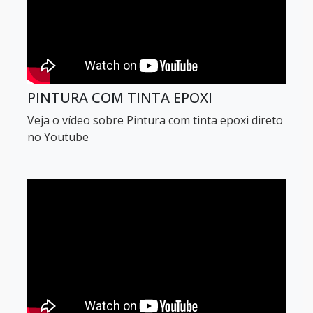
Epoxi para piso industrial
Piso epoxi antiderrapante
Piso epóxi industrial preço m2
PINTURA COM TINTA EPOXI
Piso epoxi para hospital
Veja o vídeo sobre Pintura com tinta epoxi direto
no Youtube
Piso epoxi para laboratório
Piso monolítico epóxi
Piso Epóxi Autonivelante
Venda de Pisos e Revestimentos Epoxi
Aplicação em piso epoxi