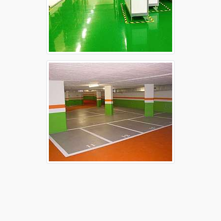
Campos
Raspagem de piso de concreto Sorocaba
Revestimento monolítico
Piso epóxi espatulado preço
Revestimento epóxi para piso
Revestimento espatulado epóxi
Estas imagens foram obtidas de bancos de imagens públicas e
disponível livremente na internet.
REGIÕES ONDE ATENDEMOS PREÇO PISO