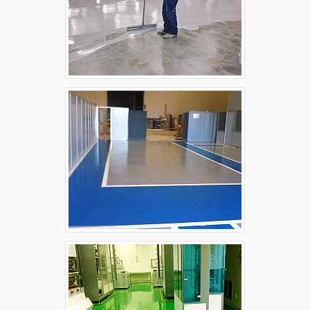
Piso autonivelante epóxi Sorocaba
Raspagem de piso de concreto Campinas
Raspagem de piso de concreto Guarulhos
Raspagem de piso de concreto Osasco
Raspagem de piso de concreto Ribeirão Preto
Raspagem de piso de concreto Santo André
Raspagem de piso de concreto São Bernardo
do Campo
Raspagem de piso de concreto São José dos