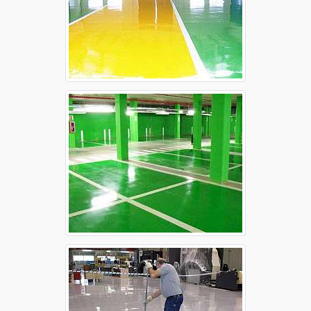
Autonivelante epóxi Sorocaba
Piso autonivelante epóxi Campinas
Piso autonivelante epóxi Guarulhos
Piso autonivelante epóxi Osasco
Piso autonivelante epóxi Ribeirão Preto
Piso autonivelante epóxi Santo André
Piso autonivelante epóxi São Bernardo do
Campo
Piso autonivelante epóxi São José dos Campos