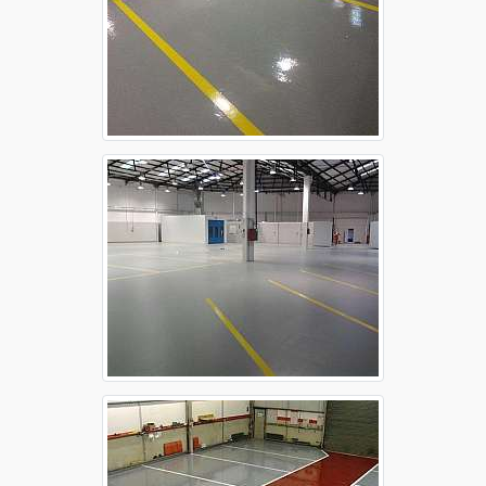
Aplicação de epóxi em concreto Guarulhos
Aplicação de epóxi em concreto Osasco
Aplicação de epóxi em concreto Ribeirão Preto
Aplicação de epóxi em concreto Santo André
Aplicação de epóxi em concreto São Bernardo
do Campo
Aplicação de epóxi em concreto São José dos
Campos
Aplicação de epóxi em concreto Sorocaba