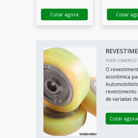
Cotar agora
Cotar ag
REVESTIM
ITVER COMERCIO 
O revestiment
econômica para
Automobilístic
revestimento 
de variadas di
Cotar agora