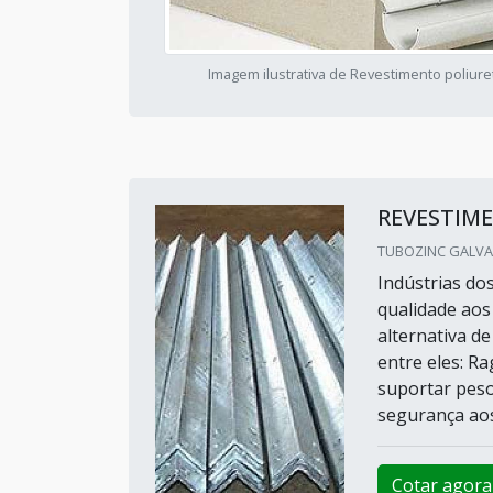
Imagem ilustrativa de Revestimento poliur
REVESTIM
TUBOZINC GALVAN
Indústrias do
qualidade aos
alternativa de
entre eles: R
suportar peso
segurança aos
Cotar agora