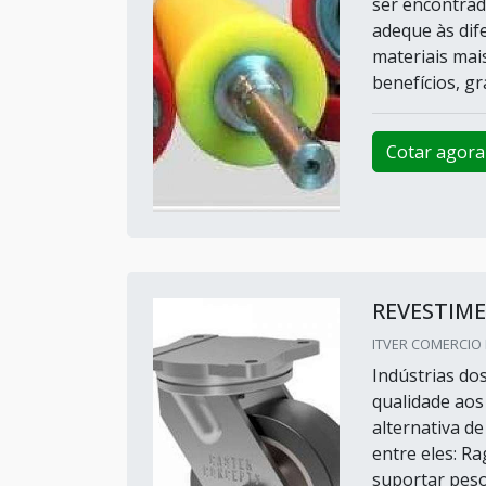
ser encontrad
adeque às dif
materiais mais
benefícios, gr
Cotar agora
REVESTIME
ITVER COMERCIO 
Indústrias do
qualidade aos
alternativa de
entre eles: R
suportar peso