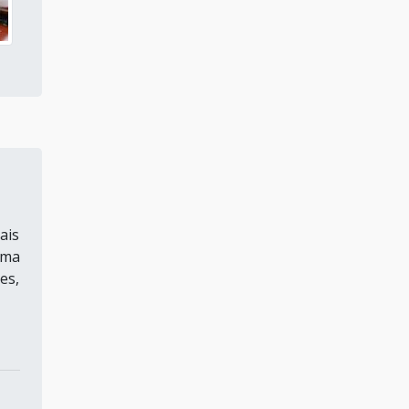
Preço de revestimento
poliuretano
Onde comprar impregnantes
Valor de impregnantes
Preço de impregnantes
Venda de impregnantes
ais
uma
Fornecedor de impregnantes
es,
Distribuidor de
impregnantes
Comprar impregnantes