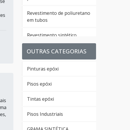
 se
Revestimento de poliuretano
tes
em tubos
Revestimento sintético
poliuretano
OUTRAS CATEGORIAS
Revestimento de parede em
poliuretano
Pinturas epóxi
Revestimento em
Pisos epóxi
poliuretano para pisos
Tintas epóxi
ais
Revestimento uretano
uma
Pisos Industriais
es,
Empresa de revestimento
uretano
GRAMA SINTÉTICA