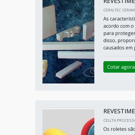
REVESTIM
CERALTEC CERAMIC
As caracterís
acordo com o m
para proteger
disso, propor
causados em g
Cotar agora
REVESTIM
CELLTA PROCESS
Os roletes sã