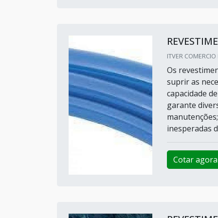
REVESTIM
ITVER COMERCIO 
Os revestimen
suprir as nec
capacidade de
garante diver
manutenções; 
inesperadas d
Cotar agora