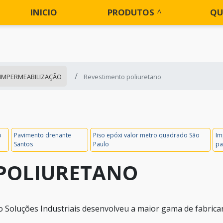
INICIO
PRODUTOS
QU
 IMPERMEABILIZAÇÃO
Revestimento poliuretano
o
Pavimento drenante
Piso epóxi valor metro quadrado São
Im
Santos
Paulo
pa
POLIURETANO
o Soluções Industriais desenvolveu a maior gama de fabrica