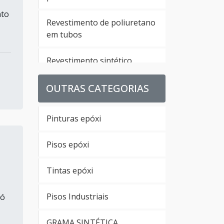
nto
Revestimento de poliuretano
em tubos
Revestimento sintético
poliuretano
OUTRAS CATEGORIAS
Revestimento de parede em
poliuretano
Pinturas epóxi
Revestimento em
Pisos epóxi
poliuretano para pisos
Tintas epóxi
Revestimento uretano
Pisos Industriais
só
Empresa de revestimento
uretano
GRAMA SINTÉTICA