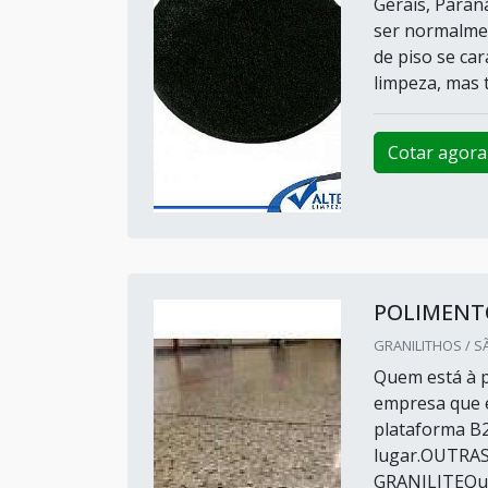
Gerais, Paran
ser normalmen
de piso se ca
limpeza, mas 
Cotar agora
POLIMENTO
GRANILITHOS / S
Quem está à p
empresa que é
plataforma B2
lugar.OUTRA
GRANILITEQuem