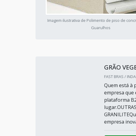
Imagem ilustrativa de Polimento de piso de conc
Guarulhos
GRÃO VEG
FAST BRAS / INDA
Quem está à p
empresa que é
plataforma B2
lugar.OUTRA
GRANILITEQuem
empresa inova