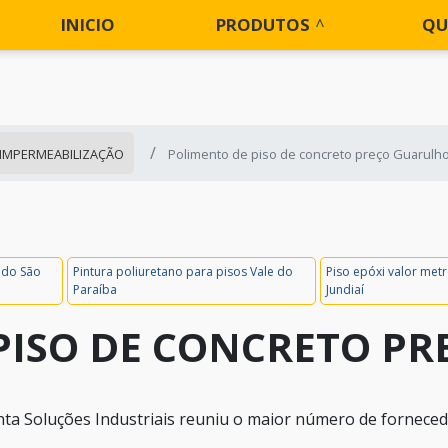
INICIO
PRODUTOS
QU
 IMPERMEABILIZAÇÃO
Polimento de piso de concreto preço Guarulh
ado São
Pintura poliuretano para pisos Vale do
Piso epóxi valor me
Paraíba
Jundiaí
PISO DE CONCRETO P
ta Soluções Industriais reuniu o maior número de fornece