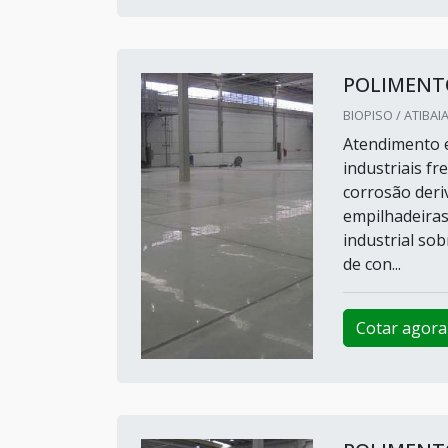
POLIMENT
BIOPISO / ATIBAIA
Atendimento e
industriais f
corrosão deri
empilhadeiras
industrial sob
de con...
Cotar agora