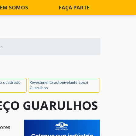
EM SOMOS
FAÇA PARTE
os
tro quadrado
Revestimento autonivelante epóxi
Guarulhos
REÇO GUARULHOS
dores