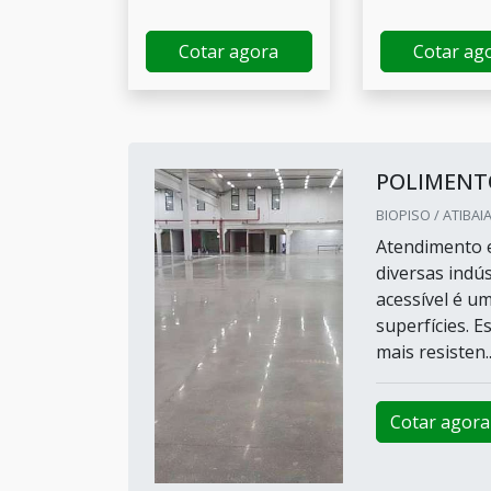
Cotar agora
Cotar ag
POLIMENTO
BIOPISO / ATIBAIA
Atendimento e
diversas indú
acessível é u
superfícies. 
mais resisten..
Cotar agora