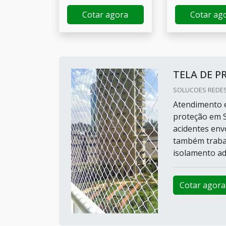
Cotar agora
Cotar ag
TELA DE 
SOLUCOES REDES
Atendimento e
proteção em S
acidentes env
também trabal
isolamento ade
Cotar agora