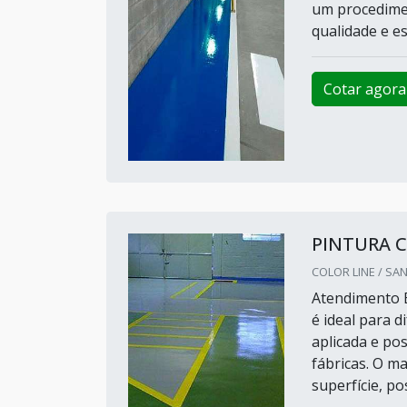
um procedimen
qualidade e e
Cotar agora
PINTURA C
COLOR LINE / SA
Atendimento E
é ideal para d
aplicada e po
fábricas. O ma
superfície, pos