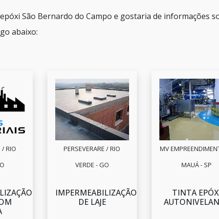
a epóxi São Bernardo do Campo e gostaria de informações s
go abaixo:
/ RIO
PERSEVERARE / RIO
MV EMPREENDIMENT
GO
VERDE - GO
MAUÁ - SP
LIZAÇÃO
IMPERMEABILIZAÇÃO
TINTA EPÓX
COM
DE LAJE
AUTONIVELA
A