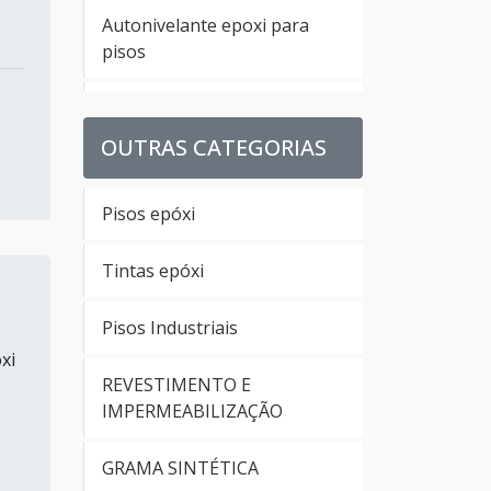
Autonivelante epoxi para
pisos
Pintura de chão com tinta
epoxi
OUTRAS CATEGORIAS
Pintura de piso de concreto
Pisos epóxi
Pintura de pisos em epoxi
Tintas epóxi
Pintura de quadra
Pisos Industriais
poliesportiva preço
xi
REVESTIMENTO E
Pintura de epóxi para pisos
IMPERMEABILIZAÇÃO
Pintura de faixas para
GRAMA SINTÉTICA
estacionamento