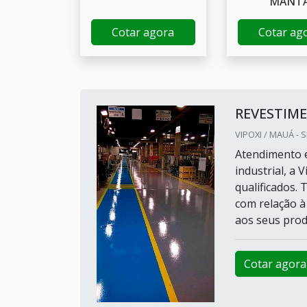
MANT
Cotar agora
Cotar ag
REVESTIME
VIPOXI / MAUÁ - 
Atendimento e
industrial, a 
qualificados. 
com relação à 
aos seus produ
Cotar agora