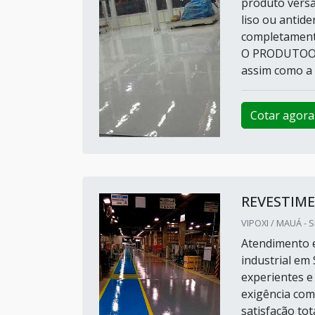
produto versát
liso ou antide
completament
O PRODUTOO pr
assim como a r
Cotar agora
REVESTIME
VIPOXI / MAUÁ - 
Atendimento e
industrial em 
experientes e 
exigência com
satisfação tot