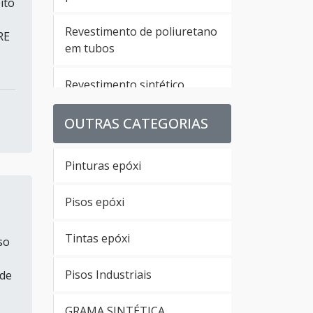
ito
Revestimento de poliuretano
RE
em tubos
Revestimento sintético
poliuretano
OUTRAS CATEGORIAS
Revestimento de parede em
poliuretano
Pinturas epóxi
Revestimento em
Pisos epóxi
poliuretano para pisos
Tintas epóxi
so
Revestimento uretano
Pisos Industriais
 de
Empresa de revestimento
uretano
GRAMA SINTÉTICA