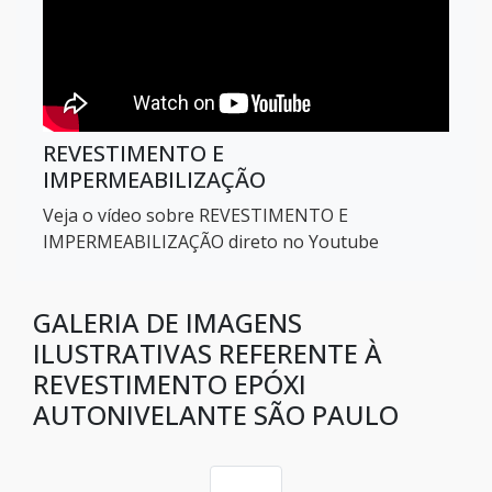
Impermeabilizante para laje exposta
Revestimento epóxi autonivelante
REVESTIMENTO E
Revestimento epóxi autonivelante Campinas
IMPERMEABILIZAÇÃO
Veja o vídeo sobre REVESTIMENTO E
Revestimento epóxi autonivelante Guarulhos
IMPERMEABILIZAÇÃO direto no Youtube
Revestimento epóxi autonivelante Osasco
GALERIA DE IMAGENS
Revestimento epóxi autonivelante Ribeirão
ILUSTRATIVAS REFERENTE À
Preto
REVESTIMENTO EPÓXI
AUTONIVELANTE SÃO PAULO
Revestimento epóxi autonivelante Santo André
Revestimento epóxi autonivelante São