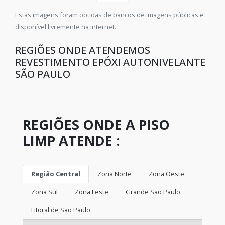
Revestimento autonivelante epóxi São Paulo
Estas imagens foram obtidas de bancos de imagens públicas e
disponível livremente na internet.
Autonivelante cimentício
REGIÕES ONDE ATENDEMOS
REVESTIMENTO EPÓXI AUTONIVELANTE
Lábio polimérico Campinas
SÃO PAULO
Pintura PU com verniz Vale do Paraíba
Revestimento autonivelante uretano São Paulo
REGIÕES ONDE A PISO
LIMP ATENDE :
Demarcação de faixas para estacionamento
Lapidação de concreto preço Campinas
Região Central
Zona Norte
Zona Oeste
Piso autonivelante PU Vale do Paraíba
Zona Sul
Zona Leste
Grande São Paulo
Litoral de São Paulo
Revestimento de piso industrial São Paulo