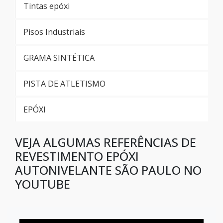
Onde comprar impregnantes
Tintas epóxi
Valor de impregnantes
Pisos Industriais
Preço de impregnantes
GRAMA SINTÉTICA
Venda de impregnantes
PISTA DE ATLETISMO
Fornecedor de impregnantes
EPÓXI
Distribuidor de impregnantes
VEJA ALGUMAS REFERÊNCIAS DE
REVESTIMENTO EPÓXI
Comprar impregnantes
AUTONIVELANTE SÃO PAULO NO
YOUTUBE
Comprar impregnantes em sp
Fornecedor de impregnantes em sp