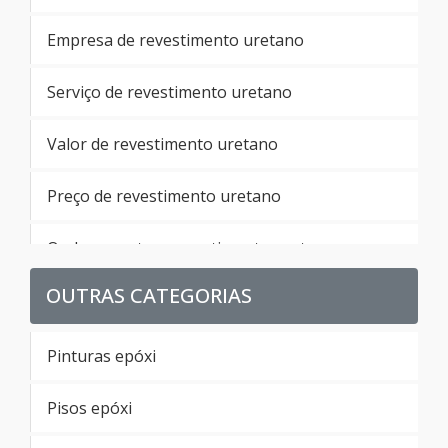
Empresa de revestimento uretano
Serviço de revestimento uretano
Valor de revestimento uretano
Preço de revestimento uretano
Onde encontrar revestimento uretano
OUTRAS CATEGORIAS
Revestimento poliuretano
Valor de revestimento poliuretano
Pinturas epóxi
Preço de revestimento poliuretano
Pisos epóxi