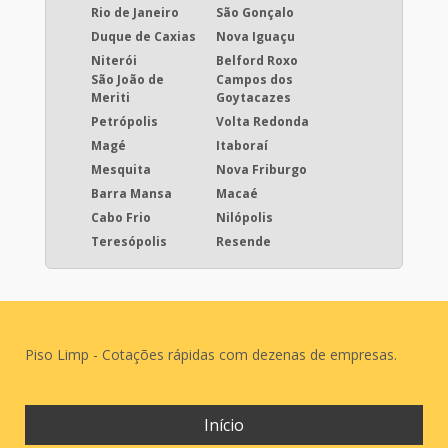
Revestimento epóxi autonivelante São Paulo
Rio de Janeiro
São Gonçalo
Duque de Caxias
Nova Iguaçu
Impermeabilização de diques de contenção
Niterói
Belford Roxo
São João de
Campos dos
Meriti
Goytacazes
Polimento alto brilho Vale do Paraíba
Petrópolis
Volta Redonda
Magé
Itaboraí
Pavimento drenante preço Campinas
Mesquita
Nova Friburgo
Barra Mansa
Macaé
Impermeabilizante oleofugante preço
Cabo Frio
Nilópolis
Teresópolis
Resende
Revestimento piso uretano São Paulo
Polimento de concreto Vale do Paraíba
Piso Limp - Cotações rápidas com dezenas de empresas.
Pintura de faixa de estacionamento Campinas
Lábio polimérico
Início