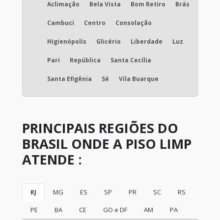
Aclimação
Bela Vista
Bom Retiro
Brás
Fabrica de epóxi
Cambuci
Centro
Consolação
Higienópolis
Glicério
Liberdade
Luz
Lapidação de piso de concreto preço Campinas
Pari
República
Santa Cecília
Piso epóxi autonivelante Vale do Paraíba
Santa Efigênia
Sé
Vila Buarque
Revestimento de piso para cozinha industrial
São Paulo
PRINCIPAIS REGIÕES DO
Hidrofugante incolor preço
BRASIL ONDE A PISO LIMP
ATENDE :
Pavimento drenante Campinas
Piso epóxi valor metro quadrado Vale do
RJ
MG
ES
SP
PR
SC
RS
Paraíba
PE
BA
CE
GO e DF
AM
PA