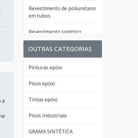
Revestimento de poliuretano
E
em tubos
Revestimento sintético
poliuretano
OUTRAS CATEGORIAS
Revestimento de parede em
poliuretano
Pinturas epóxi
Revestimento em
Pisos epóxi
poliuretano para pisos
Tintas epóxi
 é
Revestimento uretano
Pisos Industriais
na
Empresa de revestimento
uretano
GRAMA SINTÉTICA