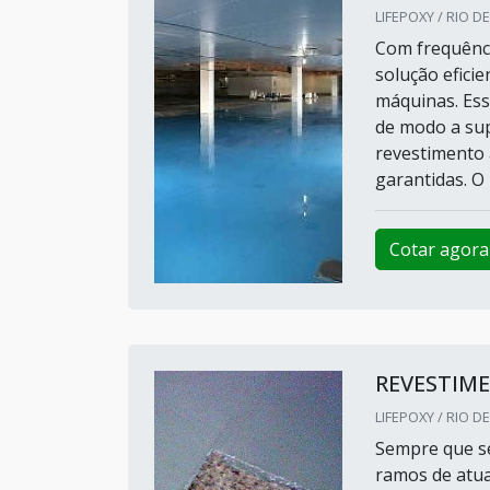
LIFEPOXY / RIO DE
Com frequênci
solução efici
máquinas. Esse
de modo a sup
revestimento 
garantidas. O P
Cotar agora
REVESTIM
LIFEPOXY / RIO DE
Sempre que se
ramos de atu