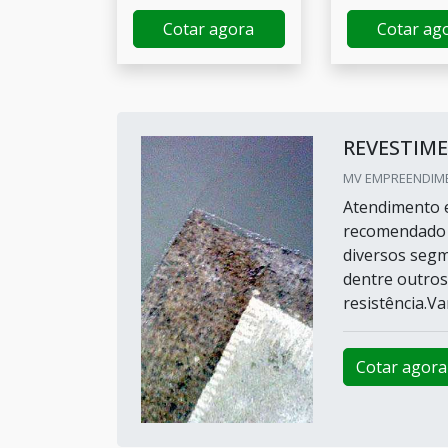
Cotar agora
Cotar ag
REVESTIM
MV EMPREENDIME
Atendimento e
recomendado p
diversos segm
dentre outros.
resistência.Va
Cotar agora