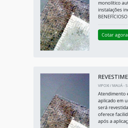
monolítico au
instalações 
BENEFÍCIOSO p
Cotar agora
REVESTIM
VIPOXI / MAUÁ - 
Atendimento e
aplicado em u
será revestida
oferece facil
após a aplicaç