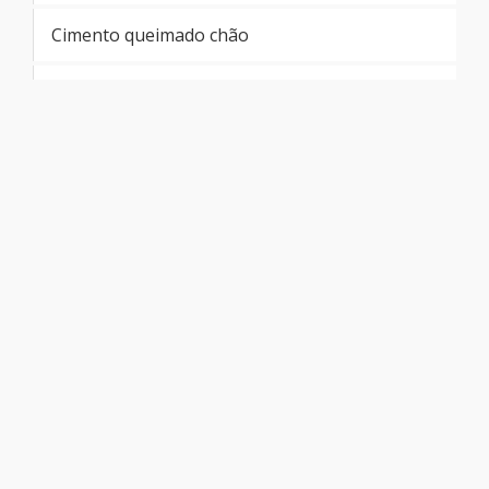
Cimento queimado chão
Cimento queimado banheiro
Cimento queimado antiderrapante
Cimento queimado cozinha
Cimento queimado líquido preço
Cimento queimado marmorizado
Revestimento cimentício preço
Tecnocimento preço