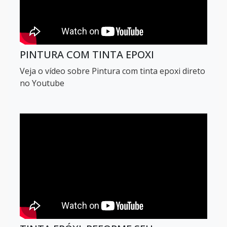
Piso epoxi antiderrapante
Piso epóxi industrial preço m2
PINTURA COM TINTA EPOXI
Piso epoxi para hospital
Veja o vídeo sobre Pintura com tinta epoxi direto
no Youtube
Piso epoxi para laboratório
Piso monolítico epóxi
Piso Epóxi Autonivelante
Venda de Pisos e Revestimentos Epoxi
Aplicação em piso epoxi
Piso epoxi cozinha industrial sp