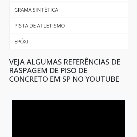
Piso autonivelante uretanico
GRAMA SINTÉTICA
Comprar piso epóxi autonivelante
PISTA DE ATLETISMO
Piso epóxi autonivelante preço m2
EPÓXI
Raspagem de piso de concreto
VEJA ALGUMAS REFERÊNCIAS DE
Raspagem de piso de concreto em sp
RASPAGEM DE PISO DE
CONCRETO EM SP NO YOUTUBE
Valor do autonivelante epóxi
Preço autonivelante epóxi para pisos
Empresas de aplicação de epóxi
Epoxi para piso industrial