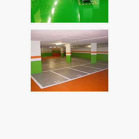
Raspagem de piso de concreto Sorocaba
Revestimento monolítico
Piso epóxi espatulado preço
Revestimento epóxi para piso
Revestimento espatulado epóxi
Estas imagens foram obtidas de bancos de imagens públicas e
disponível livremente na internet.
REGIÕES ONDE ATENDEMOS RASPAGEM
DE PISO DE CONCRETO EM SP