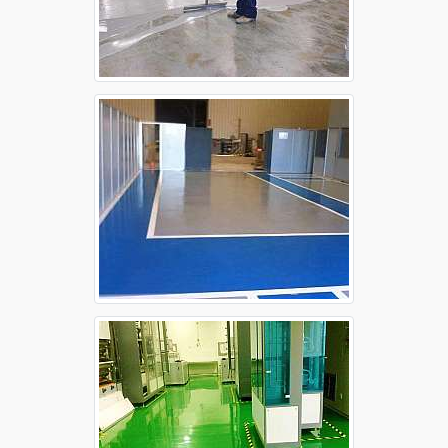
Piso autonivelante epóxi Sorocaba
Raspagem de piso de concreto Campinas
Raspagem de piso de concreto Guarulhos
Raspagem de piso de concreto Osasco
Raspagem de piso de concreto Ribeirão Preto
Raspagem de piso de concreto Santo André
Raspagem de piso de concreto São Bernardo
do Campo
Raspagem de piso de concreto São José dos
Campos