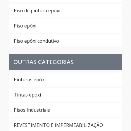
Piso de pintura epóxi
Piso epóxi
Piso epóxi condutivo
Piso epoxi para garagem
OUTRAS CATEGORIAS
Piso autonivelante epoxi sp
Pinturas epóxi
Preço piso autonivelante epoxi
Tintas epóxi
Piso autonivelante preço m2 sp
Pisos Industriais
Preço piso autonivelante pu
REVESTIMENTO E IMPERMEABILIZAÇÃO