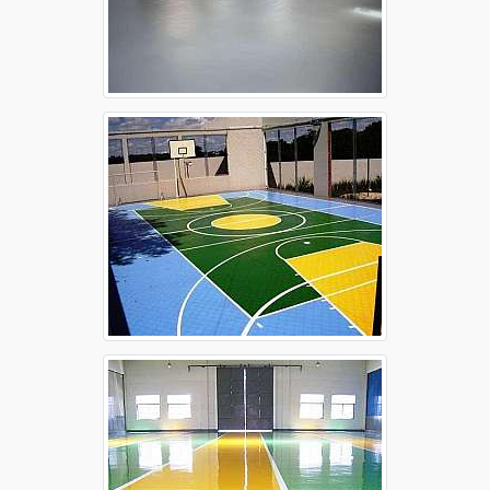
Autonivelante epóxi
Autonivelante epóxi Campinas
Autonivelante epóxi Guarulhos
Autonivelante epóxi Osasco
Autonivelante epóxi Ribeirão Preto
Autonivelante epóxi Santo André
Autonivelante epóxi São Bernardo do Campo
Autonivelante epóxi São José dos Campos