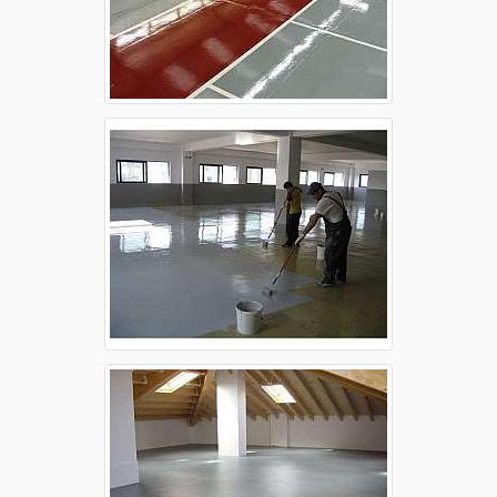
Aplicação de epóxi no piso Campinas
Aplicação de epóxi no piso Guarulhos
Aplicação de epóxi no piso Osasco
Aplicação de epóxi no piso Ribeirão Preto
Aplicação de epóxi no piso Santo André
Aplicação de epóxi no piso São Bernardo do
Campo
Aplicação de epóxi no piso São José dos
Campos
Aplicação de epóxi no piso Sorocaba