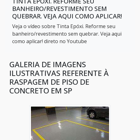
TINTA EPÓXI. REFORME SEU
BANHEIRO/REVESTIMENTO SEM
Piso industrial epoxi sp
QUEBRAR. VEJA AQUI COMO APLICAR!
Veja o vídeo sobre Tinta Epóxi. Reforme seu
Pisos epoxi
banheiro/revestimento sem quebrar. Veja aqui
como aplicar! direto no Youtube
Pisos industriais epoxi
Comprar piso epoxi antiderrapante
GALERIA DE IMAGENS
ILUSTRATIVAS REFERENTE À
Preço do piso epoxi antiderrapante
RASPAGEM DE PISO DE
CONCRETO EM SP
Piso epoxi antiderrapante sp
Aplicação de epóxi em concreto
Aplicação de epóxi em concreto Campinas