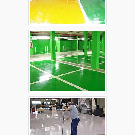
Autonivelante epóxi Sorocaba
Piso autonivelante epóxi Campinas
Piso autonivelante epóxi Guarulhos
Piso autonivelante epóxi Osasco
Piso autonivelante epóxi Ribeirão Preto
Piso autonivelante epóxi Santo André
Piso autonivelante epóxi São Bernardo do
Campo
Piso autonivelante epóxi São José dos Campos