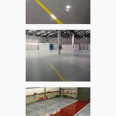
Aplicação de epóxi em concreto Guarulhos
Aplicação de epóxi em concreto Osasco
Aplicação de epóxi em concreto Ribeirão Preto
Aplicação de epóxi em concreto Santo André
Aplicação de epóxi em concreto São Bernardo
do Campo
Aplicação de epóxi em concreto São José dos
Campos
Aplicação de epóxi em concreto Sorocaba
Aplicação de epóxi no piso