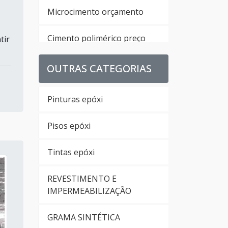
Microcimento orçamento
Cimento polimérico preço
tir
Cimento queimado valor
OUTRAS CATEGORIAS
Microcimento preço metro
Pinturas epóxi
quadrado
Pisos epóxi
Tecnocimento branco
Tintas epóxi
Microcimento branco
REVESTIMENTO E
Tecnocimento comprar
IMPERMEABILIZAÇÃO
Microcimento onde comprar
GRAMA SINTÉTICA