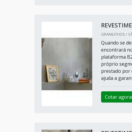
REVESTIM
GRANILITHOS / S
Quando se des
encontrará no
plataforma B
próprio segme
prestado por 
ajuda a garant
Cotar agora