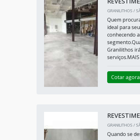
REVESTIM
GRANILITHOS / S
Quem procura
ideal para se
conhecendo a
segmento.Qua
Granilithos i
serviços.MAIS
Cotar agora
REVESTIM
GRANILITHOS / S
Quando se des