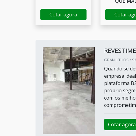
QUEIMA
Cotar agora
Cotar ag
REVESTIM
GRANILITHOS / S
Quando se des
empresa ideal
plataforma B
próprio segm
com os melhor
comprometimen
Cotar agora