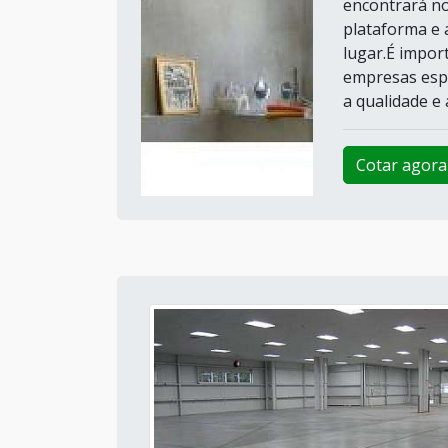
encontrará no
plataforma e 
lugar.É impor
empresas espe
a qualidade e a
Cotar agora