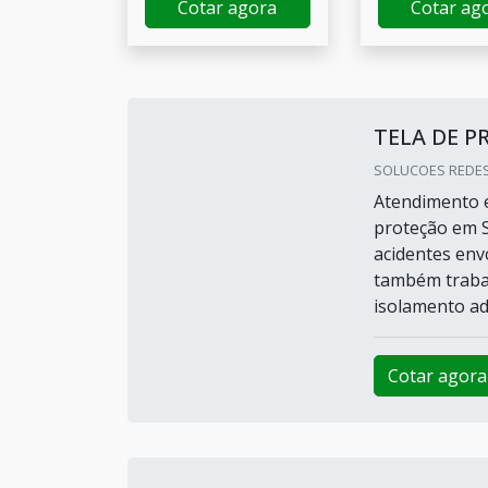
Cotar agora
Cotar ag
TELA DE 
SOLUCOES REDES
Atendimento e
proteção em S
acidentes env
também trabal
isolamento ade
Cotar agora