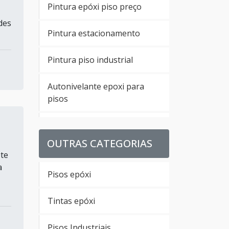
Pintura epóxi piso preço
des
Pintura estacionamento
Pintura piso industrial
Autonivelante epoxi para
pisos
Pintura de chão com tinta
epoxi
OUTRAS CATEGORIAS
te
Pintura de piso de concreto
a
Pisos epóxi
Pintura de pisos em epoxi
Tintas epóxi
Pintura de quadra
Pisos Industriais