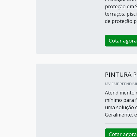
proteção em S
terraços, pisc
de proteção p
Cotar agora
PINTURA P
MV EMPREENDIME
Atendimento e
mínimo para f
uma solução d
Geralmente, el
Cotar agora