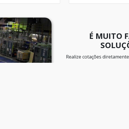
É MUITO 
SOLUÇÕ
Realize cotações diretamente 
receba várias
Prático