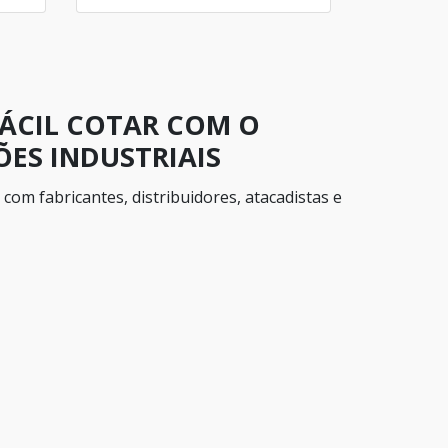
FÁCIL COTAR COM O
ES INDUSTRIAIS
com fabricantes, distribuidores, atacadistas e
 propostas sem nenhum custo!.
Rápido
Eficiente